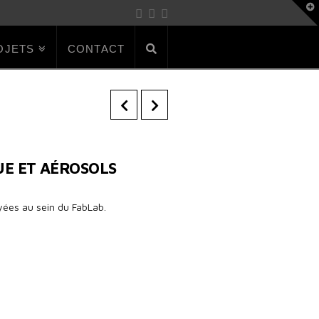
T
t
W
OJETS
CONTACT
E ET AÉROSOLS
yées au sein du FabLab.