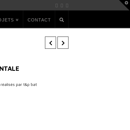
T
t
W
OJETS
CONTACT
NTALE
réalisés par t&p bat